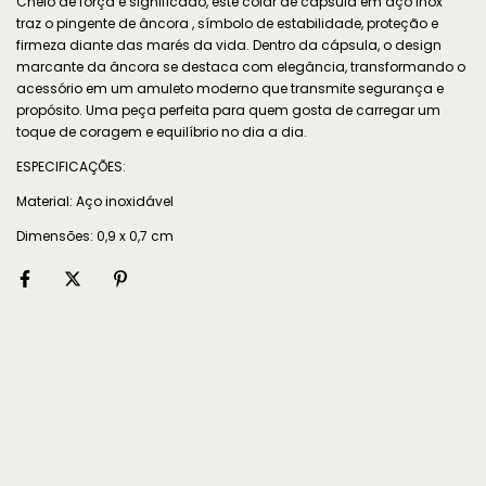
Cheio de força e significado, este colar de cápsula em aço inox
traz o pingente de âncora , símbolo de estabilidade, proteção e
firmeza diante das marés da vida. Dentro da cápsula, o design
marcante da âncora se destaca com elegância, transformando o
acessório em um amuleto moderno que transmite segurança e
propósito. Uma peça perfeita para quem gosta de carregar um
toque de coragem e equilíbrio no dia a dia.
ESPECIFICAÇÕES:
Material: Aço inoxidável
Dimensões: 0,9 x 0,7 cm