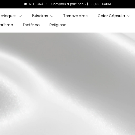
🚚 FRETE GRÁTIS – Compras a partir de R$ 199,00- BAHIA
Berloques
Pulseiras
Tornozeleiras
Colar Cápsula
arítimo
Esotérico
Religioso