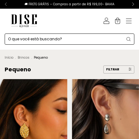
🚚 FRETE GRÁTIS – Compras a partir de R$ 199,00- BAHIA
0
Início
.
Brincos
.
Pequeno
Pequeno
FILTRAR