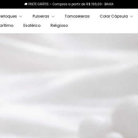
🚚 FRETE GRÁTIS – Compras a partir de R$ 199,00- BAHIA
Berloques
Pulseiras
Tornozeleiras
Colar Cápsula
arítimo
Esotérico
Religioso